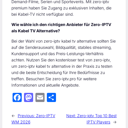
Demand-Filme, Serien und Sportevents. Mit zero-iptv
premium haben Sie Zugang zu exklusiven Inhalten, die
bei Kabel-TV nicht verfügbar sind.
Wie wähle ich den richtigen Anbieter für Zero-IPTV
als Kabel TV Alternative?
Bei der Wahl von zero-iptv kabel tv alternative sollten Sie
auf die Senderauswahl, Bildqualität, stabiles streaming,
Kundensupport und das Preis-Leistungs-Verhältnis
achten. Nutzen Sie den kostenloser test von zero-iptv,
um zero-iptv kabel tv alternative in der Praxis zu testen
und die beste Entscheidung für Ihre Bedürfnisse zu
treffen. Besuchen Sie zero-iptv.pro für weitere
Informationen und aktuelle Angebote.
F
M
E
S
ac
as
m
h
e
to
ail
ar
←
Previous:
Zero-IPTV
Next:
Zero-iptv Top 10 Best
b
d
e
WM 2026
IPTV Players
→