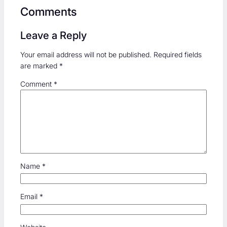
o
o
Comments
ok
n
Leave a Reply
Your email address will not be published.
Required fields
are marked
*
Comment
*
Name
*
Email
*