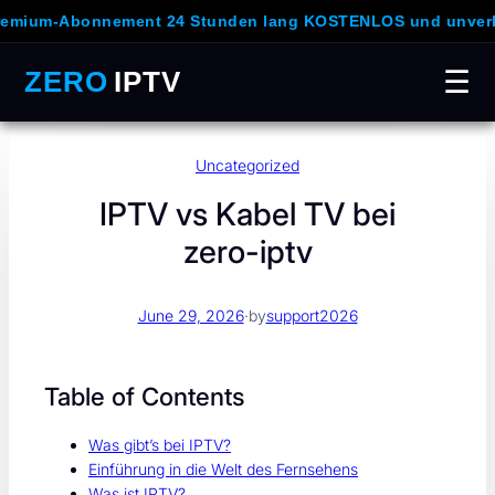
onnement 24 Stunden lang KOSTENLOS und unverbindlich!
ZERO
IPTV
☰
Skip
Uncategorized
to
content
IPTV vs Kabel TV bei
zero-iptv
June 29, 2026
·
by
support2026
Table of Contents
Was gibt’s bei IPTV?
Einführung in die Welt des Fernsehens
Was ist IPTV?