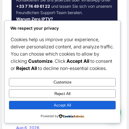
+33 7 74 49 61 22
und lassen Sie sich von unserem
freundlichen Support-Team beraten.
Warum Zero IPTV?
Hochwertige Streams ohne Unterbrechungen
We respect your privacy
Einfach zu bedienen auf allen Geräten
Cookies help us improve your experience,
Rund-um-die-Uhr Kundenservice
deliver personalized content, and analyze traffic.
Kostenlose 24-Stunden-Testversion
You can choose which cookies to allow by
Testen Sie uns noch heute und erleben Sie IPTV in
clicking
Customize
. Click
Accept All
to consent
einer neuen Dimension!
or
Reject All
to decline non-essential cookies.
Popular Posts
Customize
Reject All
IPTV Untertitel einstellen: 7 starke Tipps
(2026)
Accept All
Aug 6, 2026
Jetzt gratis testen!
IPTV Kindersicherung einrichten: 7 starke
Powered by
Schritte (2026)
Aug 6, 2026