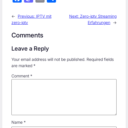
ac
as
m
h
e
to
ail
ar
←
Previous:
IPTV mit
Next:
Zero-iptv Streaming
b
d
e
zero-iptv
Erfahrungen
→
o
o
Comments
ok
n
Leave a Reply
Your email address will not be published.
Required fields
are marked
*
Comment
*
Name
*