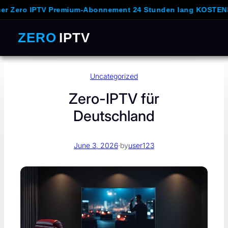
o IPTV Premium-Abonnement 24 Stunden lang KOSTENLOS un
ZERO
IPTV
Skip
Uncategorized
to
content
Zero-IPTV für
Deutschland
June 3, 2026
·
by
user123