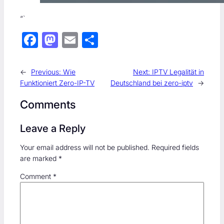
“`
F
M
E
S
ac
as
m
h
e
to
ail
ar
←
Previous:
Wie
Next:
IPTV Legalität in
b
d
e
Funktioniert Zero-IP-TV
Deutschland bei zero-iptv
→
o
o
Comments
ok
n
Leave a Reply
Your email address will not be published.
Required fields
are marked
*
Comment
*