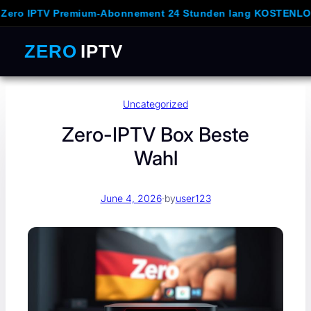
TV Premium-Abonnement 24 Stunden lang KOSTENLOS und u
ZERO
IPTV
Skip
Uncategorized
to
content
Zero-IPTV Box Beste
Wahl
June 4, 2026
·
by
user123