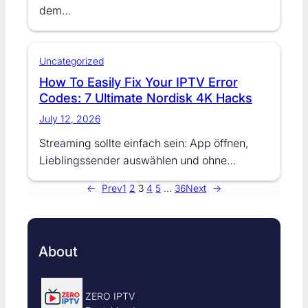
dem…
Uncategorized
How To Easily Fix Your IPTV Error
Codes: 7 Ultimate Nordisk 4K Hacks
July 12, 2026
Streaming sollte einfach sein: App öffnen,
Lieblingssender auswählen und ohne…
←
Prev
1
2
3
4
5
…
36
Next
→
About
ZERO IPTV