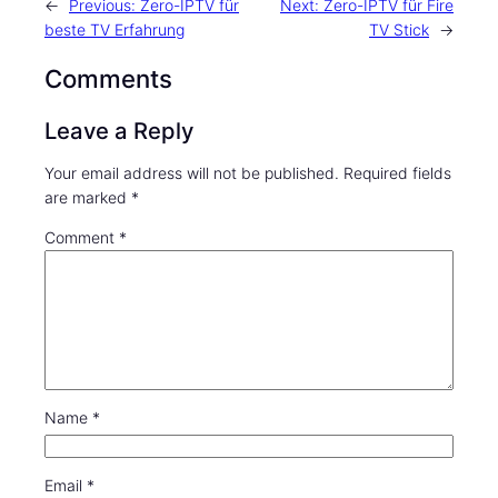
←
Previous:
Zero-IPTV für
Next:
Zero-IPTV für Fire
b
t
a
h
beste TV Erfahrung
TV Stick
→
o
o
i
a
Comments
o
d
l
r
Leave a Reply
k
o
e
n
Your email address will not be published.
Required fields
are marked
*
Comment
*
Name
*
Email
*