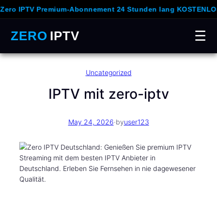
o IPTV Premium-Abonnement 24 Stunden lang KOSTENLOS un
ZERO
IPTV
☰
Skip
Uncategorized
to
content
IPTV mit zero-iptv
May 24, 2026
·
by
user123