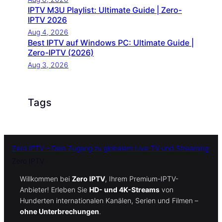
IPTV M3U Playlist: Ultimate Guide | Zero-
IPTV 2026
Aug 4, 2026
Best IPTV auf Windows PC: Ultimate Guide |
Zero-IPTV (2026)
Aug 3, 2026
Tags
Zero IPTV – Dein Zugang zu globalem Live-TV und Streaming
Zero IPTV
Willkommen bei
Zero IPTV
, Ihrem Premium-IPTV-
Anbieter! Erleben Sie
HD- und 4K-Streams
von
Hunderten internationalen Kanälen, Serien und Filmen –
ohne Unterbrechungen
.