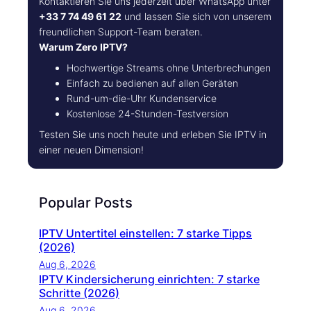
Kontaktieren Sie uns jederzeit über WhatsApp unter
+33 7 74 49 61 22
und lassen Sie sich von unserem
freundlichen Support-Team beraten.
Warum Zero IPTV?
Hochwertige Streams ohne Unterbrechungen
Einfach zu bedienen auf allen Geräten
Rund-um-die-Uhr Kundenservice
Kostenlose 24-Stunden-Testversion
Testen Sie uns noch heute und erleben Sie IPTV in
einer neuen Dimension!
Popular Posts
IPTV Untertitel einstellen: 7 starke Tipps
(2026)
Aug 6, 2026
IPTV Kindersicherung einrichten: 7 starke
Schritte (2026)
Aug 6, 2026