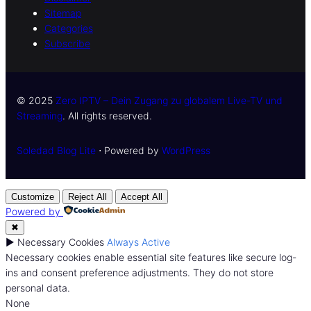
Sitemap
Categories
Subscribe
© 2025
Zero IPTV – Dein Zugang zu globalem Live-TV und
Streaming
. All rights reserved.
Soledad Blog Lite
⋅ Powered by
WordPress
Customize
Reject All
Accept All
Powered by
✖
►
Necessary Cookies
Always Active
Necessary cookies enable essential site features like secure log-
ins and consent preference adjustments. They do not store
personal data.
None