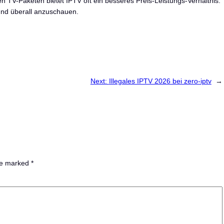
len TV-Paketen bietet IPTV oft ein besseres Preis-Leistungs-Verhältnis.
t und überall anzuschauen.
Next:
Illegales IPTV 2026 bei zero-iptv
→
are marked
*