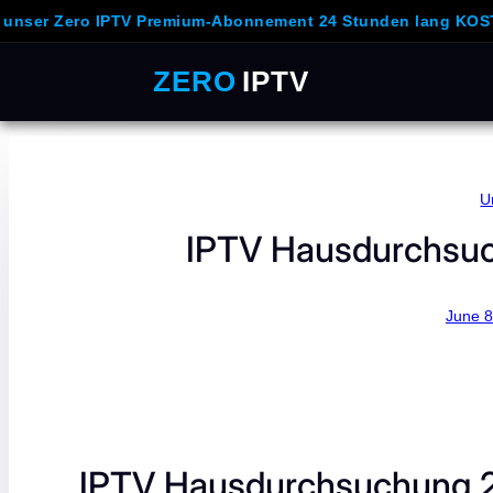
ro IPTV Premium-Abonnement 24 Stunden lang KOSTENLOS u
ZERO
IPTV
Skip
to
content
U
IPTV Hausdurchsuc
June 8
IPTV Hausdurchsuchung 20