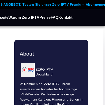
: Testen Sie unser Zero IPTV Premium-Abonnement 24 Stu
seite
Warum Zero IPTV
Preise
FAQ
Kontakt
About
ZERO IPTV
Deutshland
Willkommen bei
Zero IPTV
, Ihrem
zuverlässigen Anbieter für hochwertige
IPTV-Dienste. Wir bieten eine riesige
Auswahl an Kanälen, Filmen und Serien in
bester Qualität direkt auf Ihr Gerät.