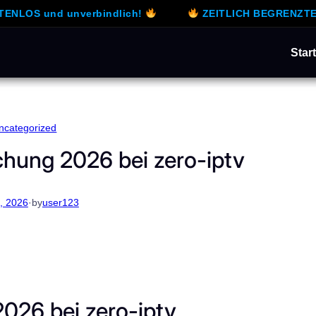
nd unverbindlich!
ZEITLICH BEGRENZTES ANGEBOT
Start
ncategorized
hung 2026 bei zero-iptv
, 2026
·
by
user123
26 bei zero-iptv