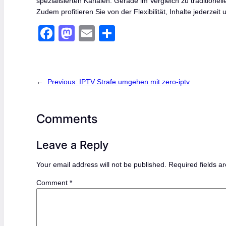
spezialisierten Kanälen. Gerade im Vergleich zu traditionel
Zudem profitieren Sie von der Flexibilität, Inhalte jederzei
F
M
E
S
a
a
m
h
c
st
ail
ar
e
o
e
←
Previous:
IPTV Strafe umgehen mit zero-iptv
b
d
o
o
Comments
o
n
k
Leave a Reply
Your email address will not be published.
Required fields 
Comment
*