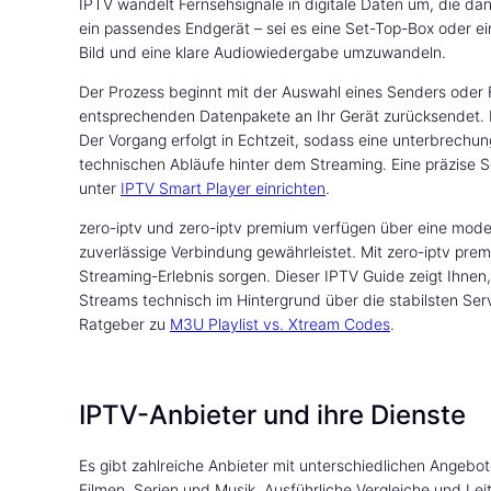
IPTV wandelt Fernsehsignale in digitale Daten um, die d
ein passendes Endgerät – sei es eine Set-Top-Box oder ei
Bild und eine klare Audiowiedergabe umzuwandeln.
Der Prozess beginnt mit der Auswahl eines Senders oder F
entsprechenden Datenpakete an Ihr Gerät zurücksendet. 
Der Vorgang erfolgt in Echtzeit, sodass eine unterbrechun
technischen Abläufe hinter dem Streaming. Eine präzise Sch
unter
IPTV Smart Player einrichten
.
zero-iptv und zero-iptv premium verfügen über eine modern
zuverlässige Verbindung gewährleistet. Mit zero-iptv prem
Streaming-Erlebnis sorgen. Dieser IPTV Guide zeigt Ihnen, 
Streams technisch im Hintergrund über die stabilsten Serv
Ratgeber zu
M3U Playlist vs. Xtream Codes
.
IPTV-Anbieter und ihre Dienste
Es gibt zahlreiche Anbieter mit unterschiedlichen Angebot
Filmen, Serien und Musik. Ausführliche Vergleiche und Le