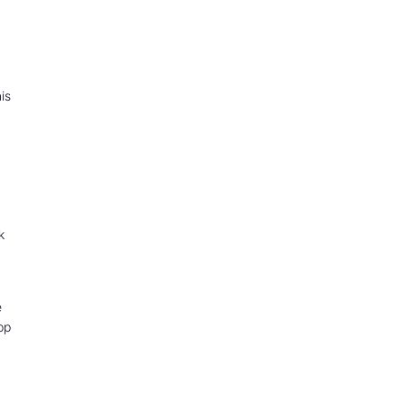
is
k
e
pp