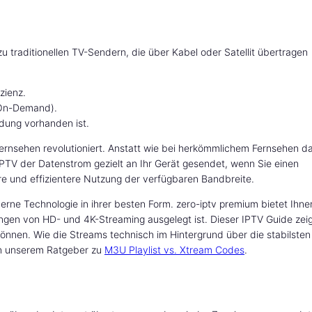
u traditionellen TV-Sendern, die über Kabel oder Satellit übertragen
zienz.
 On-Demand).
ndung vorhanden ist.
 Fernsehen revolutioniert. Anstatt wie bei herkömmlichem Fernsehen d
 IPTV der Datenstrom gezielt an Ihr Gerät gesendet, wenn Sie einen
ere und effizientere Nutzung der verfügbaren Bandbreite.
rne Technologie in ihrer besten Form. zero-iptv premium bietet Ihne
erungen von HD- und 4K-Streaming ausgelegt ist. Dieser IPTV Guide zei
können. Wie die Streams technisch im Hintergrund über die stabilsten
 in unserem Ratgeber zu
M3U Playlist vs. Xtream Codes
.