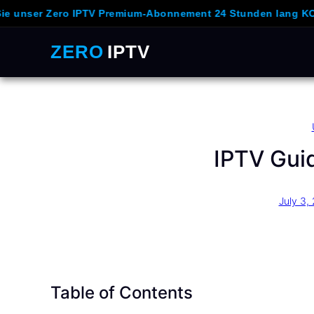
 Zero IPTV Premium-Abonnement 24 Stunden lang KOSTENLOS
ZERO
IPTV
Skip
to
content
IPTV Guid
July 3,
Table of Contents