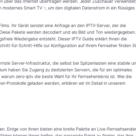
ann über das Internet übertragen werden. Jeder Zuschauer verwendet
n modernes Smart TV –, um den digitalen Datenstrom in ein flüssiges
ilms. Ihr Gerät sendet eine Anfrage an den IPTV-Server, der die
Diese Pakete werden decodiert und als Bild und Ton wiedergegeben.
gsfreie Wiedergabe entsteht. Dieser IPTV Guide erklärt Ihnen die
ritt-für-Schritt-Hilfe zur Konfiguration auf Ihrem Fernseher finden S
ste Server-Infrastruktur, die selbst bei Spitzenlasten eine stabile u
ium haben Sie Zugang zu dedizierten Servern, die für ein optimales
warum zero-iptv die beste Wahl für Ihr Fernseherlebnis ist. Wie die
er-Protokolle geladen werden, erklären wir im Detail in unserem
en. Einige von ihnen bieten eine breite Palette an Live-Fernsehsender
itfäden können Ihnen helfen, das passende Paket zu finden, das Ihre