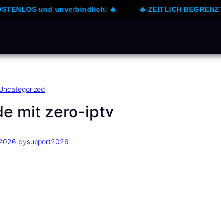
 und unverbindlich! 🔥
🔥 ZEITLICH BEGRENZTES ANGE
Uncategorized
e mit zero-iptv
 2026
·
by
support2026