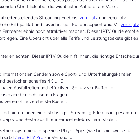
ssenden Überblick über die wichtigsten Anbieter am Markt.
 zufriedenstellendes Streaming-Erlebnis.
zero-iptv
und zero-iptv
hohe Bildqualität und zuverlässigen Kundensupport aus. Mit
zero-iptv
s Fernseherlebnis noch attraktiver machen. Dieser IPTV Guide empfie
ort legen. Eine Übersicht über alle Tarife und Leistungspakete gibt es
riterien achten. Dieser IPTV Guide hilft Ihnen, die richtige Entscheid
 internationalen Sendern sowie Sport- und Unterhaltungskanälen.
nd gestochen scharfes 4K UHD.
imalen Ausfallzeiten und effektivem Schutz vor Buffering.
enservice bei technischen Fragen.
aufzeiten ohne versteckte Kosten.
en und bieten Ihnen ein erstklassiges Streaming-Erlebnis im gesamten
ero-iptv das Beste aus Ihrem Fernseherlebnis herausholen.
etriebssysteme und spezielle Player-Apps (wie beispielsweise für
hportal
Zero IPTV Pro
zur Verfügung.