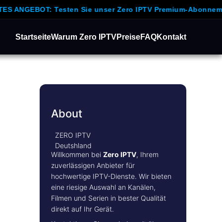
BOT: Testen Sie unser Zero IPTV Premium-Abonnement 24 S
Startseite
Warum Zero IPTV
Preise
FAQ
Kontakt
About
ZERO IPTV
Deutshland
Willkommen bei
Zero IPTV
, Ihrem
zuverlässigen Anbieter für
hochwertige IPTV-Dienste. Wir bieten
eine riesige Auswahl an Kanälen,
Filmen und Serien in bester Qualität
direkt auf Ihr Gerät.