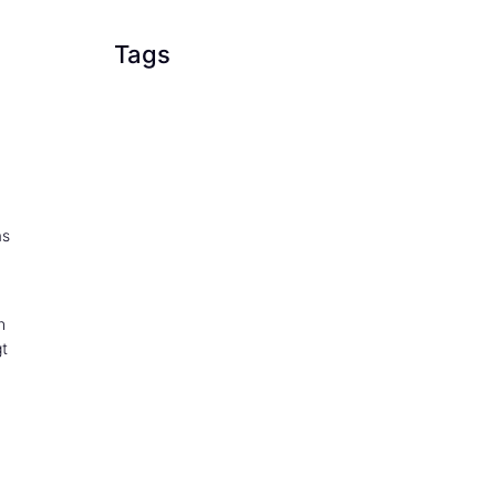
Tags
as
n
gt