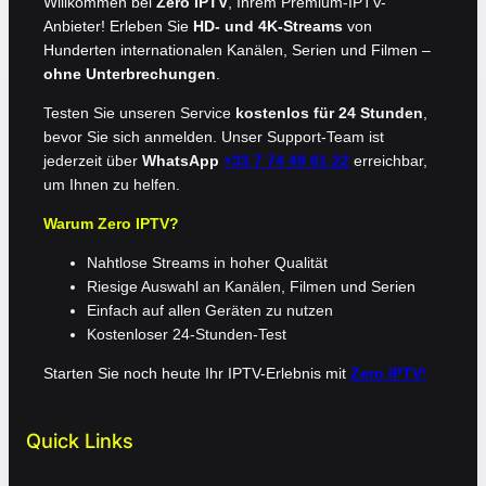
Willkommen bei
Zero IPTV
, Ihrem Premium-IPTV-
Anbieter! Erleben Sie
HD- und 4K-Streams
von
Hunderten internationalen Kanälen, Serien und Filmen –
ohne Unterbrechungen
.
Testen Sie unseren Service
kostenlos für 24 Stunden
,
bevor Sie sich anmelden. Unser Support-Team ist
jederzeit über
WhatsApp
+33 7 74 49 61 22
erreichbar,
um Ihnen zu helfen.
Warum Zero IPTV?
Nahtlose Streams in hoher Qualität
Riesige Auswahl an Kanälen, Filmen und Serien
Einfach auf allen Geräten zu nutzen
Kostenloser 24-Stunden-Test
Starten Sie noch heute Ihr IPTV-Erlebnis mit
Zero IPTV
!
Quick Links