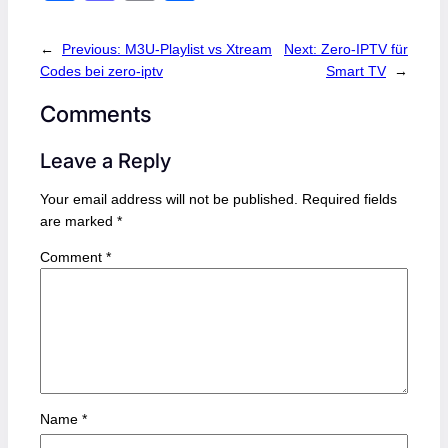
a
a
m
h
c
st
ail
ar
←
Previous:
M3U-Playlist vs Xtream
Next:
Zero-IPTV für
Codes bei zero-iptv
e
o
e
Smart TV
→
b
d
Comments
o
o
Leave a Reply
o
n
k
Your email address will not be published.
Required fields
are marked
*
Comment
*
Name
*