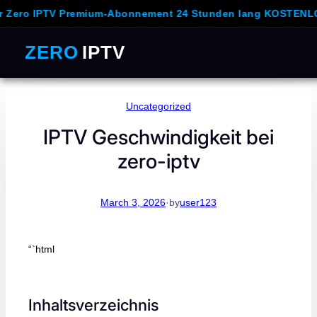
PTV Premium-Abonnement 24 Stunden lang KOSTENLOS und 
ZERO
IPTV
Skip
Uncategorized
to
content
IPTV Geschwindigkeit bei
zero-iptv
March 3, 2026
·
by
user123
“`html
Inhaltsverzeichnis